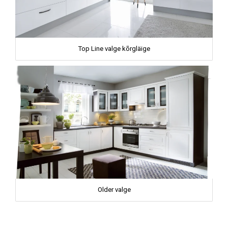
Top Line valge kõrgläige
Older valge