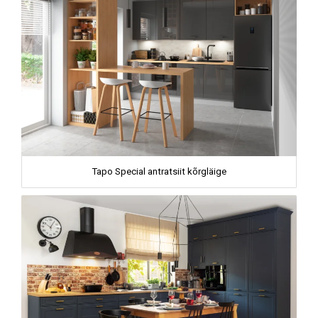
Tapo Special antratsiit kõrgläige