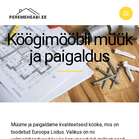
Köögimööbli müük
ja paigaldus
Müüme ja paigaldame kvaliteetseid kööke, mis on
toodetud Euroopa Liidus. Valikus on nii