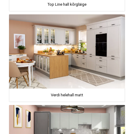
Top Line hall kõrgläige
Verdi helehall matt