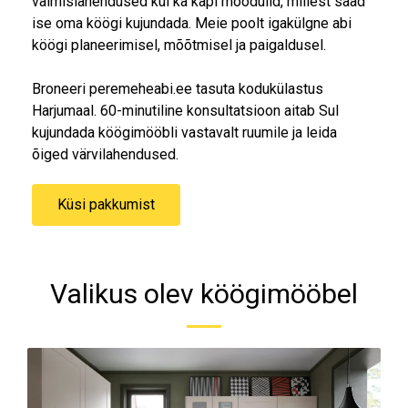
valmislahendused kui ka kapi moodulid, millest saad
ise oma köögi kujundada. Meie poolt igakülgne abi
köögi planeerimisel, mõõtmisel ja paigaldusel.
Broneeri peremeheabi.ee tasuta kodukülastus
Harjumaal. 60-minutiline konsultatsioon aitab Sul
kujundada köögimööbli vastavalt ruumile ja leida
õiged värvilahendused.
Küsi pakkumist
Valikus olev köögimööbel