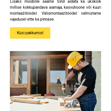
Lisaks mööblile saame Sind aidata ka ükskõik
millise kokkupandava aiamaja, kasvuhoone või kuuri
montaažitöödel. Välismontaažitöödel valmistame
vajadusel ette ka pinnase.
Küsi pakkumist