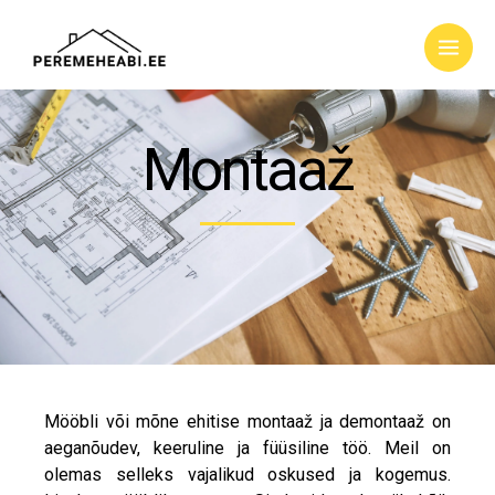
Montaaž
Mööbli või mõne ehitise montaaž ja demontaaž on
aeganõudev, keeruline ja füüsiline töö. Meil on
olemas selleks vajalikud oskused ja kogemus.