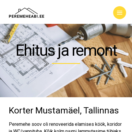
Ehitus ja remont
Korter Mustamäel, Tallinnas
Peremehe soov oli renoveerida elamises köök, koridor
ja WC/vannituba. Kõik kolm ruumi lammutasime tühjaks,