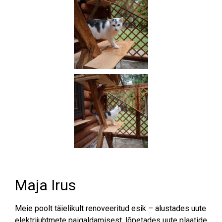
Maja Irus
Meie poolt täielikult renoveeritud esik – alustades uute
elektrijuhtmete paigaldamisest, lõpetades uute plaatide