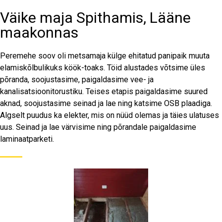
Väike maja Spithamis, Lääne
maakonnas
Peremehe soov oli metsamaja külge ehitatud panipaik muuta
elamiskõlbulikuks köök-toaks. Töid alustades võtsime üles
põranda, soojustasime, paigaldasime vee- ja
kanalisatsioonitorustiku. Teises etapis paigaldasime suured
aknad, soojustasime seinad ja lae ning katsime OSB plaadiga.
Algselt puudus ka elekter, mis on nüüd olemas ja täies ulatuses
uus. Seinad ja lae värvisime ning põrandale paigaldasime
laminaatparketi.